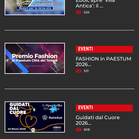
Eboli, apre ‘Villa
Antica’: il ...
526
EVENTI
FASHION in PAESTUM
2026...
531
EVENTI
Guidati dal Cuore
2026...
608