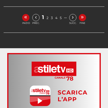
«
»
‹
›
1
…
2
3
4
5
INIZIO
PREC.
SUCC.
FINE
SCARICA
L’APP