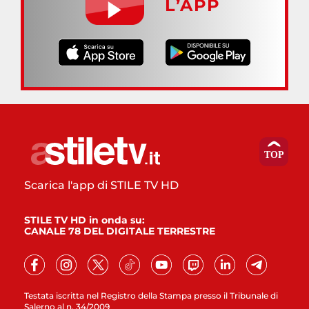
L’APP
Scarica l'app di STILE TV HD
STILE TV HD in onda su:
CANALE 78 DEL DIGITALE TERRESTRE
Testata iscritta nel Registro della Stampa presso il Tribunale di
Salerno al n. 34/2009