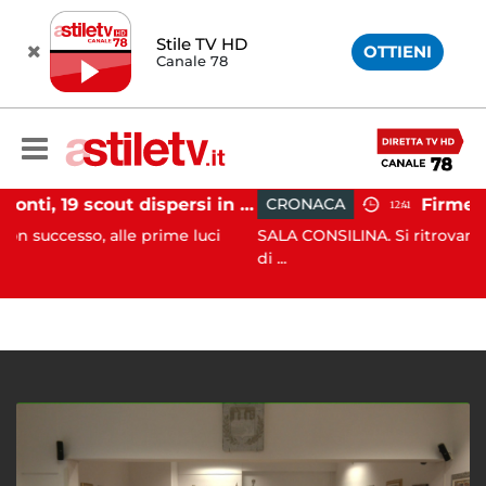
Stile TV HD
OTTIENI
Canale 78
Tramonti, 19 scout dispersi in montagna salvati dai vigili del fuoco
CRONACA
12:41
alle prime luci
SALA CONSILINA. Si ritrovano liquidatori e
di ...