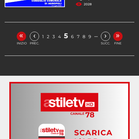
2028
«
»
‹
›
5
…
1
2
3
4
6
7
8
9
INIZIO
PREC.
SUCC.
FINE
SCARICA