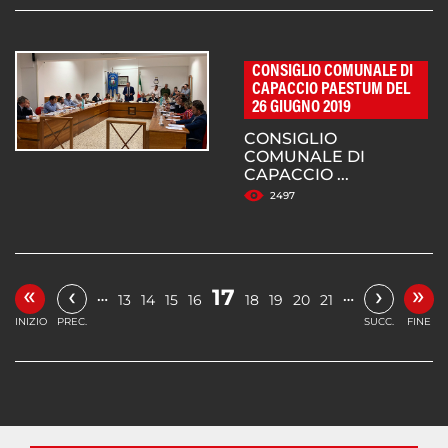
CONSIGLIO COMUNALE DI
CAPACCIO PAESTUM DEL
26 GIUGNO 2019
CONSIGLIO
COMUNALE DI
CAPACCIO ...
2497
«
»
‹
›
17
…
…
13
14
15
16
18
19
20
21
INIZIO
PREC.
SUCC.
FINE