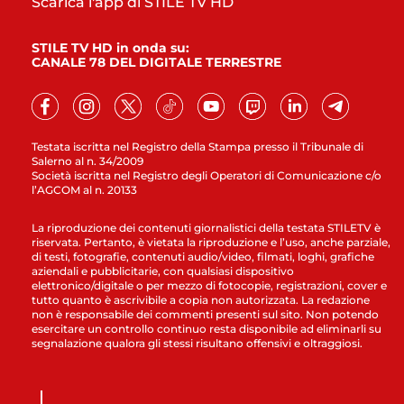
Scarica l'app di STILE TV HD
STILE TV HD in onda su:
CANALE 78 DEL DIGITALE TERRESTRE
Testata iscritta nel Registro della Stampa presso il Tribunale di
Salerno al n. 34/2009
Società iscritta nel Registro degli Operatori di Comunicazione c/o
l’AGCOM al n. 20133
La riproduzione dei contenuti giornalistici della testata STILETV è
riservata. Pertanto, è vietata la riproduzione e l’uso, anche parziale,
di testi, fotografie, contenuti audio/video, filmati, loghi, grafiche
aziendali e pubblicitarie, con qualsiasi dispositivo
elettronico/digitale o per mezzo di fotocopie, registrazioni, cover e
tutto quanto è ascrivibile a copia non autorizzata. La redazione
non è responsabile dei commenti presenti sul sito. Non potendo
esercitare un controllo continuo resta disponibile ad eliminarli su
segnalazione qualora gli stessi risultano offensivi e oltraggiosi.