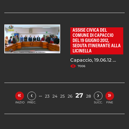
ASSISE CIVICA DEL
COMUNE DI CAPACCIO
DEL 19 GIUGNO 2012,
SEDUTA ITINERANTE ALLA
LICINELLA
Capaccio, 19.06.12 ...
7006
«
»
‹
›
27
…
23
24
25
26
28
INIZIO
PREC.
SUCC.
FINE