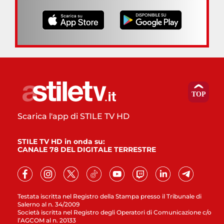
Scarica l'app di STILE TV HD
STILE TV HD in onda su:
CANALE 78 DEL DIGITALE TERRESTRE
Testata iscritta nel Registro della Stampa presso il Tribunale di
Salerno al n. 34/2009
Società iscritta nel Registro degli Operatori di Comunicazione c/o
l’AGCOM al n. 20133