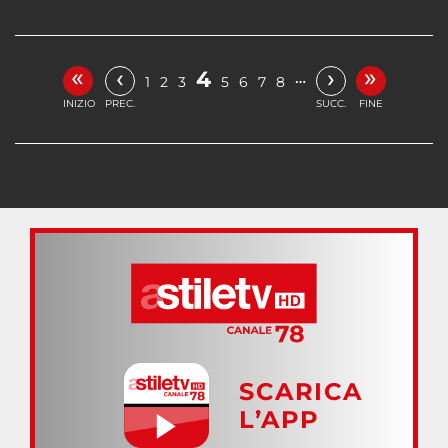
«
»
‹
›
4
…
1
2
3
5
6
7
8
INIZIO
PREC.
SUCC.
FINE
SCARICA
L’APP