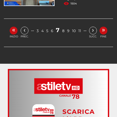
1504
«
»
‹
›
7
…
…
3
4
5
6
8
9
10
11
INIZIO
PREC.
SUCC.
FINE
SCARICA