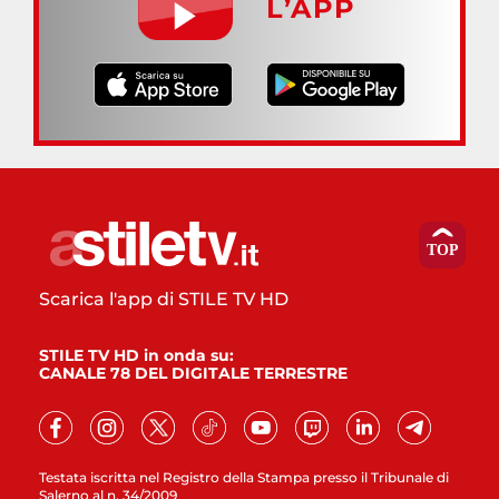
L’APP
Scarica l'app di STILE TV HD
STILE TV HD in onda su:
CANALE 78 DEL DIGITALE TERRESTRE
Testata iscritta nel Registro della Stampa presso il Tribunale di
Salerno al n. 34/2009