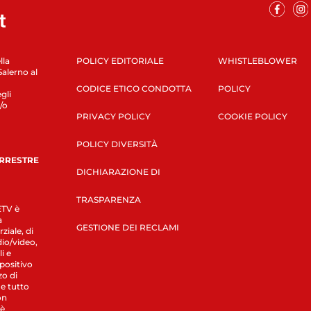
lla
POLICY EDITORIALE
WHISTLEBLOWER
Salerno al
CODICE ETICO CONDOTTA
POLICY
gli
/o
PRIVACY POLICY
COOKIE POLICY
POLICY DIVERSITÀ
ERRESTRE
DICHIARAZIONE DI
TRASPARENZA
LETV è
a
GESTIONE DEI RECLAMI
ziale, di
dio/video,
i e
spositivo
zo di
 e tutto
on
 è