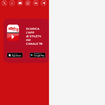
SCARICA
L’APP
di STILETV
HD
CANALE 78