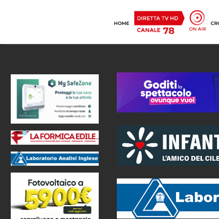
HOME
CR