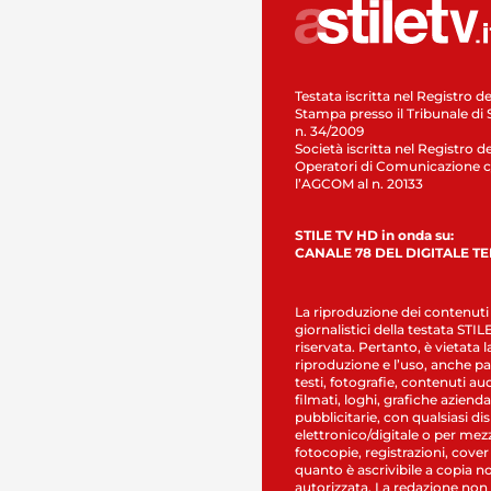
Testata iscritta nel Registro de
Stampa presso il Tribunale di 
n. 34/2009
Società iscritta nel Registro de
Operatori di Comunicazione c
l’AGCOM al n. 20133
STILE TV HD in onda su:
CANALE 78 DEL DIGITALE T
La riproduzione dei contenuti
giornalistici della testata STI
riservata. Pertanto, è vietata l
riproduzione e l’uso, anche par
testi, fotografie, contenuti au
filmati, loghi, grafiche aziendal
pubblicitarie, con qualsiasi di
elettronico/digitale o per mez
fotocopie, registrazioni, cover
quanto è ascrivibile a copia n
autorizzata. La redazione non