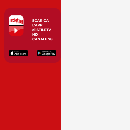
SCARICA
L’APP
di STILETV
HD
CANALE 78