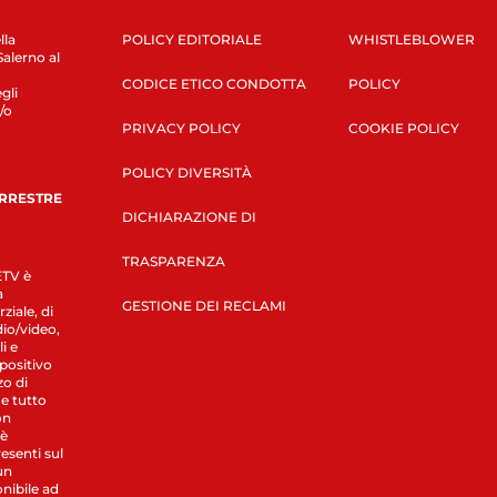
lla
POLICY EDITORIALE
WHISTLEBLOWER
Salerno al
CODICE ETICO CONDOTTA
POLICY
gli
/o
PRIVACY POLICY
COOKIE POLICY
POLICY DIVERSITÀ
ERRESTRE
DICHIARAZIONE DI
TRASPARENZA
LETV è
a
GESTIONE DEI RECLAMI
ziale, di
dio/video,
i e
spositivo
zo di
 e tutto
on
 è
esenti sul
un
nibile ad