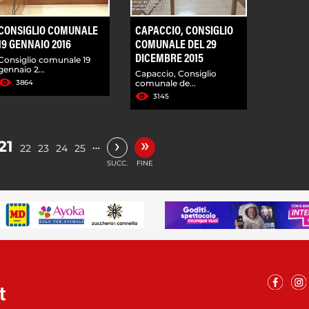
CONSIGLIO COMUNALE
CAPACCIO, CONSIGLIO
19 GENNAIO 2016
COMUNALE DEL 29
DICEMBRE 2015
Consiglio comunale 19
gennaio 2...
Capaccio, Consiglio
3864
comunale de...
3145
»
›
21
…
22
23
24
25
SUCC.
FINE