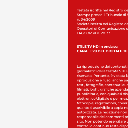
Testata iscritta nel Registro de
Stampa presso il Tribunale di 
n. 34/2009
Società iscritta nel Registro de
Operatori di Comunicazione c
l’AGCOM al n. 20133
STILE TV HD in onda su:
CANALE 78 DEL DIGITALE T
La riproduzione dei contenuti
giornalistici della testata STI
riservata. Pertanto, è vietata l
riproduzione e l’uso, anche par
testi, fotografie, contenuti au
filmati, loghi, grafiche aziendal
pubblicitarie, con qualsiasi di
elettronico/digitale o per mez
fotocopie, registrazioni, cover
quanto è ascrivibile a copia n
autorizzata. La redazione non
responsabile dei commenti pr
sito. Non potendo esercitare 
controllo continuo resta dispo