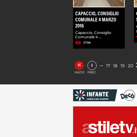
CAPACCIO, CONSIGLIO
COMUNALE 4 MARZO
2016
Capaccio, Consiglio
Comunale 4 ...
3798
«
‹
…
17
18
19
20
INIZIO
PREC.