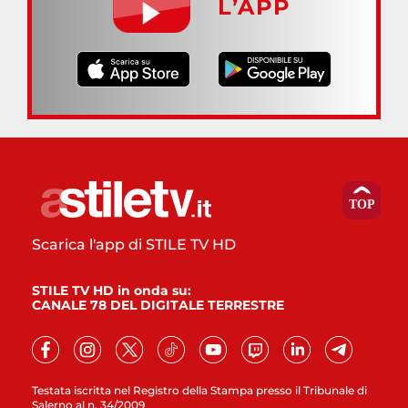
L’APP
Scarica l'app di STILE TV HD
STILE TV HD in onda su:
CANALE 78 DEL DIGITALE TERRESTRE
Testata iscritta nel Registro della Stampa presso il Tribunale di
Salerno al n. 34/2009