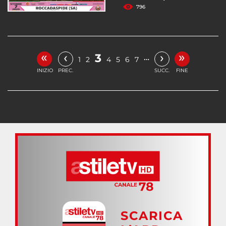
796
«
»
‹
›
3
…
1
2
4
5
6
7
INIZIO
PREC.
SUCC.
FINE
SCARICA