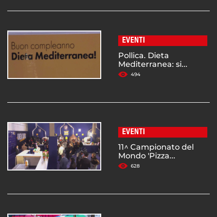
EVENTI
Pollica. Dieta
Mediterranea: si...
494
EVENTI
11^ Campionato del
Mondo 'Pizza...
628