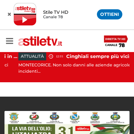
Stile TV HD
OTTIENI
Canale 78
Tramonti, 19 scout dispersi in montagna salvati dai vigili del fuoco
Cinghiali sempre più vicini all'uomo: nel Cilento una famigliola arriva fino alla s
ATTUALITÀ
12:55
i
MONTECORICE. Non solo danni alle aziende agricole e
incidenti...