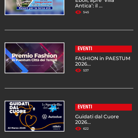
Eboli, apre ‘Villa
Antica’: il ...
545
EVENTI
FASHION in PAESTUM
2026...
537
EVENTI
Guidati dal Cuore
2026...
622