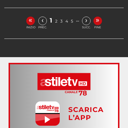
«
»
‹
›
1
…
2
3
4
5
INIZIO
PREC.
SUCC.
FINE
SCARICA
L’APP