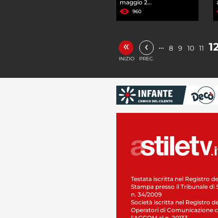
maggio 2...
960
«
‹
1
…
8
9
10
11
INIZIO
PREC.
Testata iscritta nel Registro de
Stampa presso il Tribunale di 
n. 34/2009
Società iscritta nel Registro de
Operatori di Comunicazione c
l’AGCOM al n. 20133