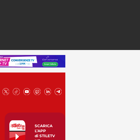
SCARICA
L’APP
di STILETV