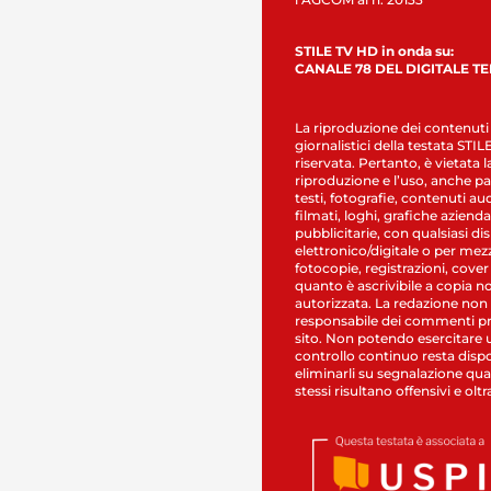
STILE TV HD in onda su:
CANALE 78 DEL DIGITALE T
La riproduzione dei contenuti
giornalistici della testata STI
riservata. Pertanto, è vietata l
riproduzione e l’uso, anche par
testi, fotografie, contenuti au
filmati, loghi, grafiche aziendal
pubblicitarie, con qualsiasi di
elettronico/digitale o per mez
fotocopie, registrazioni, cover
quanto è ascrivibile a copia n
autorizzata. La redazione non
responsabile dei commenti pr
sito. Non potendo esercitare 
controllo continuo resta dispo
eliminarli su segnalazione qual
stessi risultano offensivi e oltr