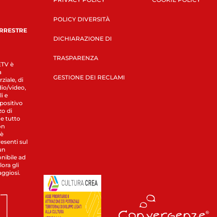
POLICY DIVERSITÀ
ERRESTRE
DICHIARAZIONE DI
TRASPARENZA
LETV è
a
GESTIONE DEI RECLAMI
ziale, di
dio/video,
i e
spositivo
zo di
 e tutto
on
 è
esenti sul
un
nibile ad
ora gli
aggiosi.