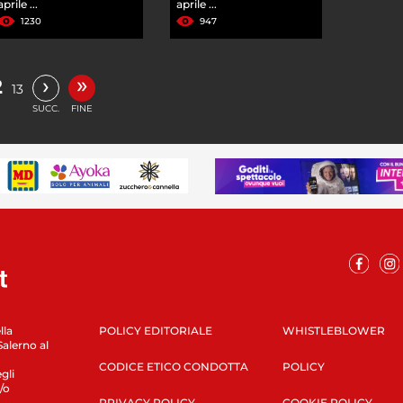
aprile ...
aprile ...
1230
947
»
›
2
13
SUCC.
FINE
lla
POLICY EDITORIALE
WHISTLEBLOWER
Salerno al
CODICE ETICO CONDOTTA
POLICY
gli
/o
PRIVACY POLICY
COOKIE POLICY