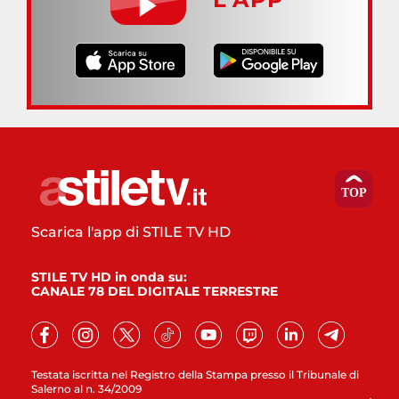
Scarica l'app di STILE TV HD
STILE TV HD in onda su:
CANALE 78 DEL DIGITALE TERRESTRE
Testata iscritta nel Registro della Stampa presso il Tribunale di
Salerno al n. 34/2009