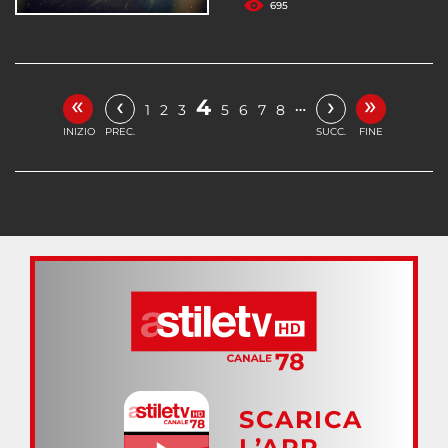
695
«
»
‹
›
4
…
1
2
3
5
6
7
8
INIZIO
PREC.
SUCC.
FINE
SCARICA
L’APP