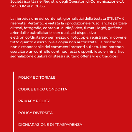
Società iscritta nel Registro degli Operatori di Comunicazione c/o
l’AGCOM al n. 20133
La riproduzione dei contenuti giornalistici della testata STILETV è
riservata. Pertanto, è vietata la riproduzione e l’uso, anche parziale,
di testi, fotografie, contenuti audio/video, filmati, loghi, grafiche
aziendali e pubblicitarie, con qualsiasi dispositivo
elettronico/digitale o per mezzo di fotocopie, registrazioni, cover e
tutto quanto è ascrivibile a copia non autorizzata. La redazione
non è responsabile dei commenti presenti sul sito. Non potendo
esercitare un controllo continuo resta disponibile ad eliminarli su
segnalazione qualora gli stessi risultano offensivi e oltraggiosi.
POLICY EDITORIALE
CODICE ETICO CONDOTTA
PRIVACY POLICY
POLICY DIVERSITÀ
DICHIARAZIONE DI TRASPARENZA