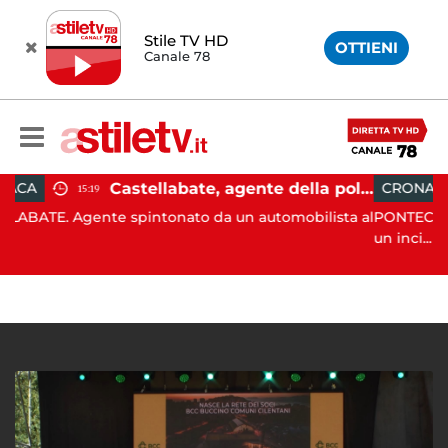
Stile TV HD
OTTIENI
Canale 78
Castellabate, agente della polizia locale aggredito per una multa: turista denunciato
CRONACA
09:53
 spintonato da un automobilista al
PONTECAGNANO. Stamattina
un inci...