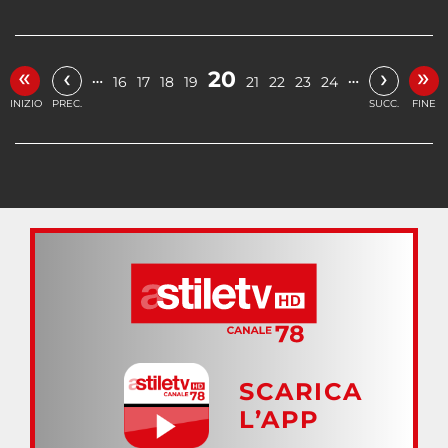
«
»
‹
›
20
…
…
16
17
18
19
21
22
23
24
INIZIO
PREC.
SUCC.
FINE
SCARICA
L’APP