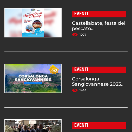
EVENTI
Castellabate, festa del
pescato...
1074
EVENTI
Corsalonga
Sangiovannese 2023...
1455
EVENTI