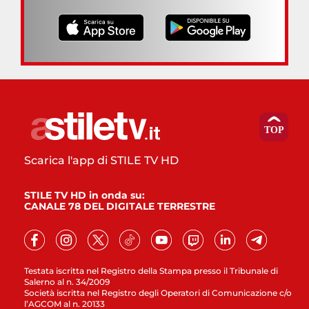
Scarica l'app di STILE TV HD
STILE TV HD in onda su:
CANALE 78 DEL DIGITALE TERRESTRE
Testata iscritta nel Registro della Stampa presso il Tribunale di
Salerno al n. 34/2009
Società iscritta nel Registro degli Operatori di Comunicazione c/o
l’AGCOM al n. 20133