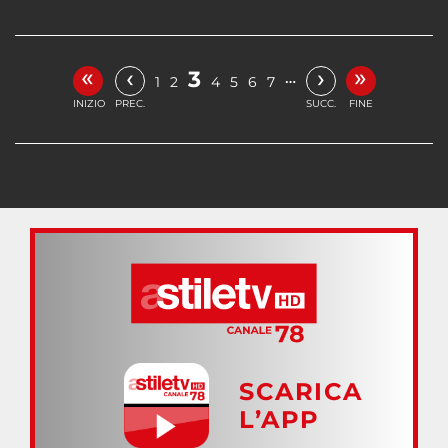
«
»
‹
›
3
…
1
2
4
5
6
7
INIZIO
PREC.
SUCC.
FINE
SCARICA
L’APP