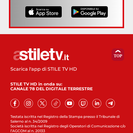
Scarica l'app di STILE TV HD
STILE TV HD in onda su:
CANALE 78 DEL DIGITALE TERRESTRE
Testata iscritta nel Registro della Stampa presso il Tribunale di
Salerno al n. 34/2009
Società iscritta nel Registro degli Operatori di Comunicazione c/o
l’AGCOM al n. 20133