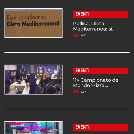
EVENTI
Pollica. Dieta
Mediterranea: si...
493
EVENTI
11^ Campionato del
Mondo 'Pizza...
627
EVENTI