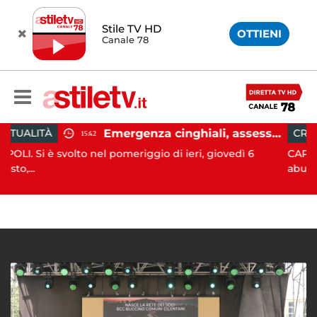
Stile TV HD
OTTIENI
Canale 78
Emergenza cinghiali, assessora Serluca: “Al via il Tavolo tecnico permanente della Regione Campania”
CRONACA
15:42
15:38
lto nel pomeriggio di ieri, giovedì 6
CAPACCIO PAESTUM. 
abusiv...