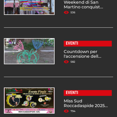
Weekend di San
Martino conquist...
536
EVENTI
Countdown per
l'accensione dell...
582
EVENTI
Miss Sud
Roccadaspide 2025...
794