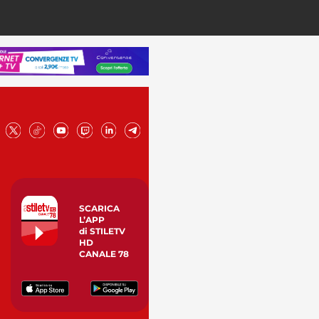
SCARICA
L’APP
di STILETV
HD
CANALE 78