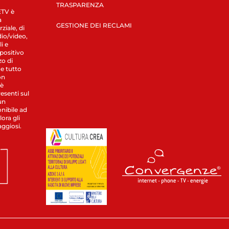
TRASPARENZA
LETV è
a
GESTIONE DEI RECLAMI
ziale, di
dio/video,
i e
spositivo
zo di
 e tutto
on
 è
esenti sul
un
nibile ad
ora gli
aggiosi.