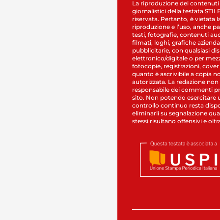
La riproduzione dei contenuti
giornalistici della testata STI
riservata. Pertanto, è vietata l
riproduzione e l’uso, anche par
testi, fotografie, contenuti au
filmati, loghi, grafiche aziendal
pubblicitarie, con qualsiasi di
elettronico/digitale o per mez
fotocopie, registrazioni, cover
quanto è ascrivibile a copia n
autorizzata. La redazione non
responsabile dei commenti pr
sito. Non potendo esercitare 
controllo continuo resta dispo
eliminarli su segnalazione qual
stessi risultano offensivi e oltr