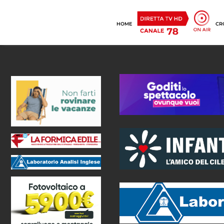
HOME
CR