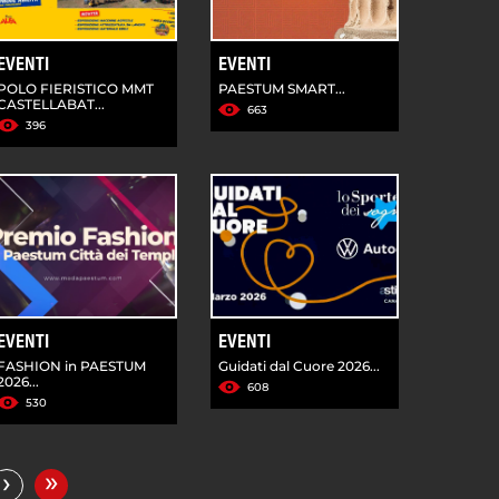
EVENTI
EVENTI
POLO FIERISTICO MMT
PAESTUM SMART...
CASTELLABAT...
663
396
EVENTI
EVENTI
FASHION in PAESTUM
Guidati dal Cuore 2026...
2026...
608
530
»
›