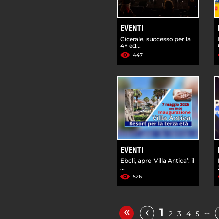
EVENTI
Cicerale, successo per la
4^ ed...
447
EVENTI
Eboli, apre ‘Villa Antica’: il
...
526
«
‹
1
…
2
3
4
5