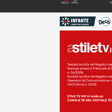
INIZIO
PREC.
S
Testata iscritta nel Registro de
Stampa presso il Tribunale di 
n. 34/2009
Società iscritta nel Registro de
Operatori di Comunicazione c
l’AGCOM al n. 20133
STILE TV HD in onda su:
CANALE 78 DEL DIGITALE T