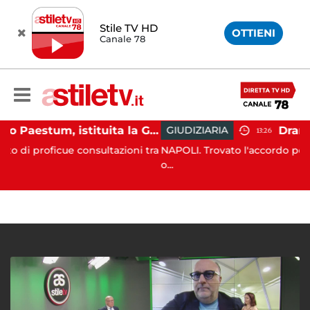
Stile TV HD
OTTIENI
Canale 78
Capaccio Paestum, istituita la Guardia Medica Turistica presso il Psaut di Piazza Santini
GIUDIZIARIA
13:26
e consultazioni tra
NAPOLI. Trovato l'accordo per il risarciment
o...