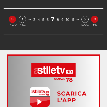
«
»
‹
›
7
…
…
3
4
5
6
8
9
10
11
INIZIO
PREC.
SUCC.
FINE
SCARICA
L’APP