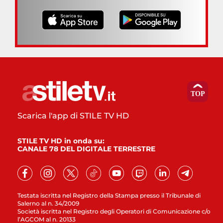
Scarica l'app di STILE TV HD
STILE TV HD in onda su:
CANALE 78 DEL DIGITALE TERRESTRE
Testata iscritta nel Registro della Stampa presso il Tribunale di
Salerno al n. 34/2009
Società iscritta nel Registro degli Operatori di Comunicazione c/o
l’AGCOM al n. 20133