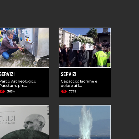
SERVIZI
SERVIZI
Parco Archeologico
Capaccio: lacrime e
Paestum: pre...
dolore ai f...
3634
7778