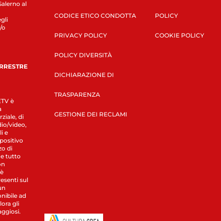
Salerno al
CODICE ETICO CONDOTTA
POLICY
gli
/o
PRIVACY POLICY
COOKIE POLICY
POLICY DIVERSITÀ
ERRESTRE
DICHIARAZIONE DI
TRASPARENZA
LETV è
a
GESTIONE DEI RECLAMI
ziale, di
dio/video,
i e
spositivo
zo di
 e tutto
on
 è
esenti sul
un
nibile ad
ora gli
aggiosi.