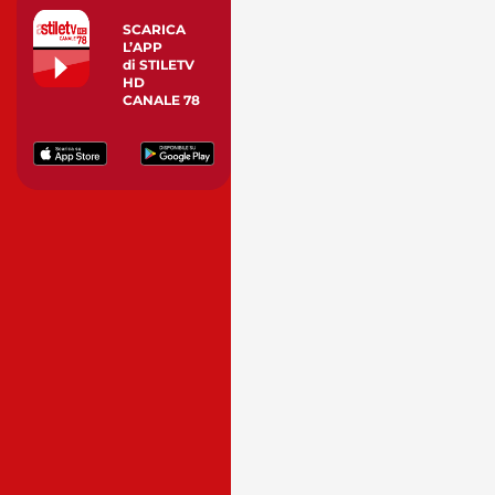
SCARICA
L’APP
di STILETV
HD
CANALE 78