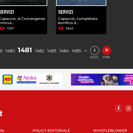
SERVIZI
SERVIZI
Capaccio, al Convergenze
Capaccio, completata
Innova...
bonifica d...
7257
5542
»
›
1481
…
79
1480
1482
1483
1484
1485
SUCC.
FINE
lla
POLICY EDITORIALE
WHISTLEBLOWER