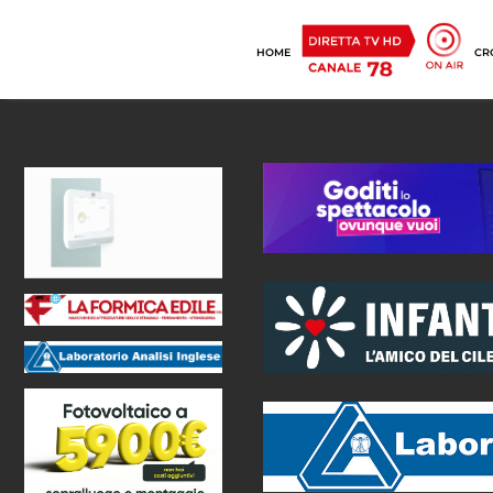
HOME
CR