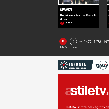
SERVIZI
Petizione riforme Fratelli
d'It...
2320
«
‹
…
1477
1478
14
INIZIO
PREC.
Testata iscritta nel Registro de