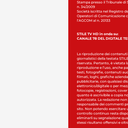
Stampa presso il Tribunale di 
n. 34/2009
Società iscritta nel Registro de
Operatori di Comunicazione c
l’AGCOM al n. 20133
STILE TV HD in onda su:
CANALE 78 DEL DIGITALE T
La riproduzione dei contenuti
giornalistici della testata STI
riservata. Pertanto, è vietata l
riproduzione e l’uso, anche par
testi, fotografie, contenuti au
filmati, loghi, grafiche aziendal
pubblicitarie, con qualsiasi di
elettronico/digitale o per mez
fotocopie, registrazioni, cover
quanto è ascrivibile a copia n
autorizzata. La redazione non
responsabile dei commenti pr
sito. Non potendo esercitare 
controllo continuo resta dispo
eliminarli su segnalazione qual
stessi risultano offensivi e oltr