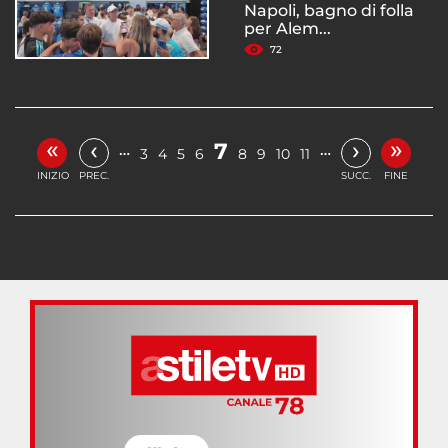
Napoli, bagno di folla
per Alem...
72
«
»
‹
›
7
…
…
3
4
5
6
8
9
10
11
INIZIO
PREC.
SUCC.
FINE