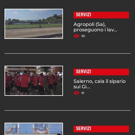
SERVIZI
Agropoli (Sa),
proseguono i lav...
95
SERVIZI
Salerno, cala il sipario
sui Gi...
91
SERVIZI