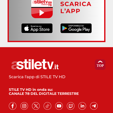
SCARICA
L’APP
Scarica l'app di STILE TV HD
STILE TV HD in onda su:
CANALE 78 DEL DIGITALE TERRESTRE