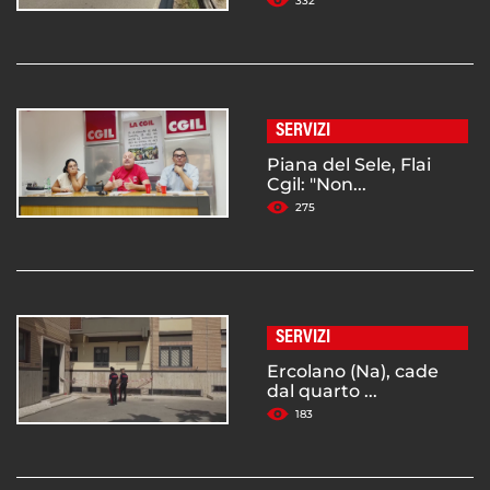
332
SERVIZI
Piana del Sele, Flai
Cgil: "Non...
275
SERVIZI
Ercolano (Na), cade
dal quarto ...
183