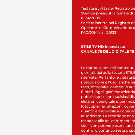
Testata iscritta nel Registro de
Stampa presso il Tribunale di 
n. 34/2009
Società iscritta nel Registro de
Operatori di Comunicazione c
l’AGCOM al n. 20133
STILE TV HD in onda su:
CANALE 78 DEL DIGITALE T
La riproduzione dei contenuti
giornalistici della testata STI
riservata. Pertanto, è vietata l
riproduzione e l’uso, anche par
testi, fotografie, contenuti au
filmati, loghi, grafiche aziendal
pubblicitarie, con qualsiasi di
elettronico/digitale o per mez
fotocopie, registrazioni, cover
quanto è ascrivibile a copia n
autorizzata. La redazione non
responsabile dei commenti pr
sito. Non potendo esercitare 
controllo continuo resta dispo