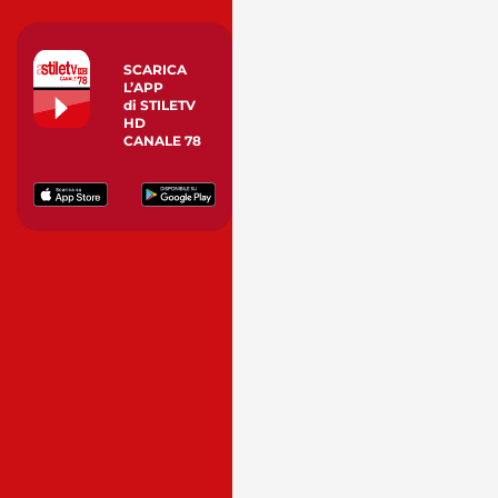
SCARICA
L’APP
di STILETV
HD
CANALE 78