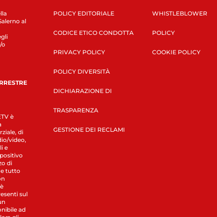
lla
POLICY EDITORIALE
WHISTLEBLOWER
Salerno al
CODICE ETICO CONDOTTA
POLICY
gli
/o
PRIVACY POLICY
COOKIE POLICY
POLICY DIVERSITÀ
ERRESTRE
DICHIARAZIONE DI
TRASPARENZA
LETV è
a
GESTIONE DEI RECLAMI
ziale, di
dio/video,
i e
spositivo
zo di
 e tutto
on
 è
esenti sul
un
nibile ad