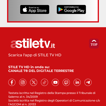
Scarica l'app di STILE TV HD
STILE TV HD in onda su:
CANALE 78 DEL DIGITALE TERRESTRE
Testata iscritta nel Registro della Stampa presso il Tribunale di
Salerno al n. 34/2009
Società iscritta nel Registro degli Operatori di Comunicazione c/o
l’AGCOM al n. 20133