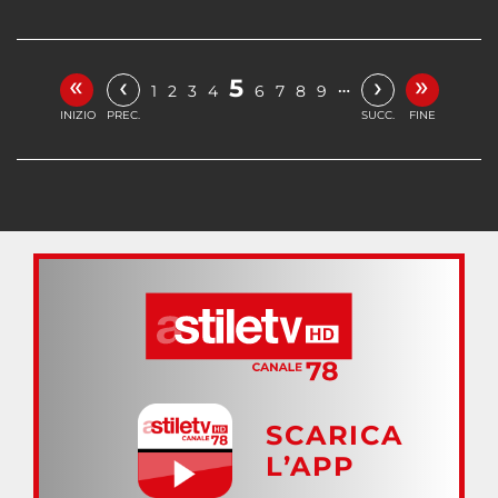
«
»
‹
›
5
…
1
2
3
4
6
7
8
9
INIZIO
PREC.
SUCC.
FINE
SCARICA
L’APP