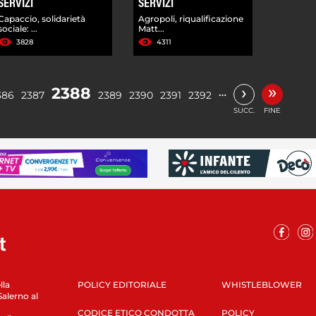
SERVIZI
SERVIZI
Capaccio, solidarietà
Agropoli, riqualificazione
sociale: ...
Matt...
3828
4311
»
›
2388
…
386
2387
2389
2390
2391
2392
SUCC.
FINE
lla
POLICY EDITORIALE
WHISTLEBLOWER
Salerno al
CODICE ETICO CONDOTTA
POLICY