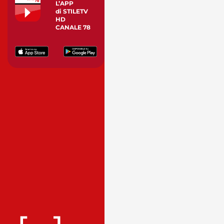
L’APP
di STILETV
HD
CANALE 78