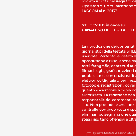
Società iscritta nel Registro de
Operatori di Comunicazione c
l’AGCOM al n. 20133
STILE TV HD in onda su:
CANALE 78 DEL DIGITALE T
La riproduzione dei contenuti
giornalistici della testata STI
riservata. Pertanto, è vietata l
riproduzione e l’uso, anche par
testi, fotografie, contenuti au
filmati, loghi, grafiche aziendal
pubblicitarie, con qualsiasi di
elettronico/digitale o per mez
fotocopie, registrazioni, cover
quanto è ascrivibile a copia n
autorizzata. La redazione non
responsabile dei commenti pr
sito. Non potendo esercitare 
controllo continuo resta dispo
eliminarli su segnalazione qual
stessi risultano offensivi e oltr