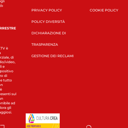
gli
/o
PRIVACY POLICY
COOKIE POLICY
POLICY DIVERSITÀ
ERRESTRE
DICHIARAZIONE DI
TRASPARENZA
LETV è
a
GESTIONE DEI RECLAMI
ziale, di
dio/video,
i e
spositivo
zo di
 e tutto
on
 è
esenti sul
un
nibile ad
ora gli
aggiosi.