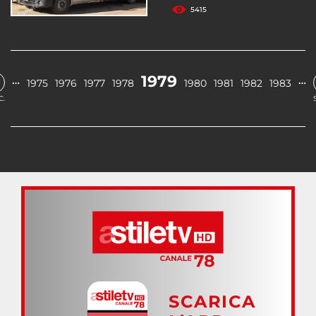
5415
1979
…
…
1975
1976
1977
1978
1980
1981
1982
1983
C.
SCARICA