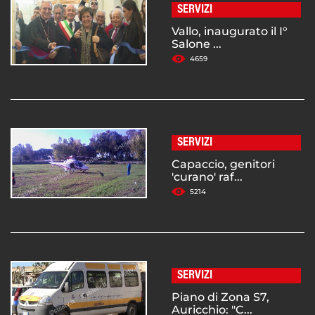
SERVIZI
Vallo, inaugurato il I°
Salone ...
4659
SERVIZI
Capaccio, genitori
'curano' raf...
5214
SERVIZI
Piano di Zona S7,
Auricchio: "C...