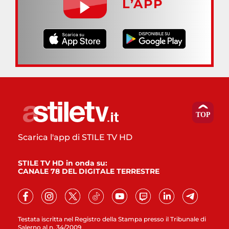
L’APP
Scarica l'app di STILE TV HD
STILE TV HD in onda su:
CANALE 78 DEL DIGITALE TERRESTRE
Testata iscritta nel Registro della Stampa presso il Tribunale di
Salerno al n. 34/2009