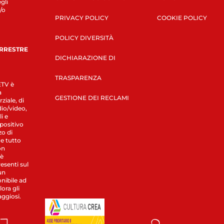
gli
/o
PRIVACY POLICY
COOKIE POLICY
POLICY DIVERSITÀ
ERRESTRE
DICHIARAZIONE DI
TRASPARENZA
LETV è
a
GESTIONE DEI RECLAMI
ziale, di
dio/video,
i e
spositivo
zo di
 e tutto
on
 è
esenti sul
un
nibile ad
ora gli
aggiosi.