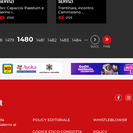
SERVIZI
SERVIZI
Bcc Capaccio Paestum e
Trentinara, incontro
Serino i...
Cammarano...
2100
2125
»
›
1480
…
78
1479
1481
1482
1483
1484
SUCC.
FINE
lla
POLICY EDITORIALE
WHISTLEBLOWER
Salerno al
CODICE ETICO CONDOTTA
POLICY