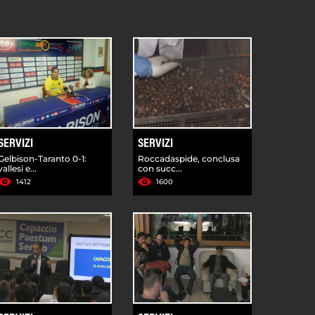
SERVIZI
SERVIZI
Gelbison-Taranto 0-1:
Roccadaspide, conclusa
vallesi e...
con succ...
1412
1600