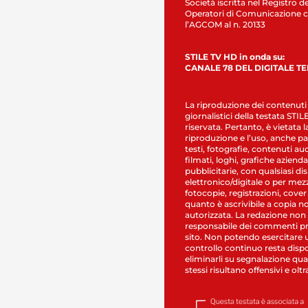
Società iscritta nel Registro de
Operatori di Comunicazione c
l’AGCOM al n. 20133
STILE TV HD in onda su:
CANALE 78 DEL DIGITALE T
La riproduzione dei contenuti
giornalistici della testata STI
riservata. Pertanto, è vietata l
riproduzione e l’uso, anche par
testi, fotografie, contenuti au
filmati, loghi, grafiche aziendal
pubblicitarie, con qualsiasi di
elettronico/digitale o per mez
fotocopie, registrazioni, cover
quanto è ascrivibile a copia n
autorizzata. La redazione non
responsabile dei commenti pr
sito. Non potendo esercitare 
controllo continuo resta dispo
eliminarli su segnalazione qual
stessi risultano offensivi e oltr