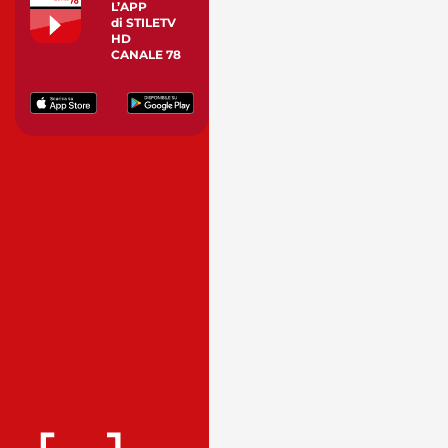
L’APP
di STILETV
HD
CANALE 78