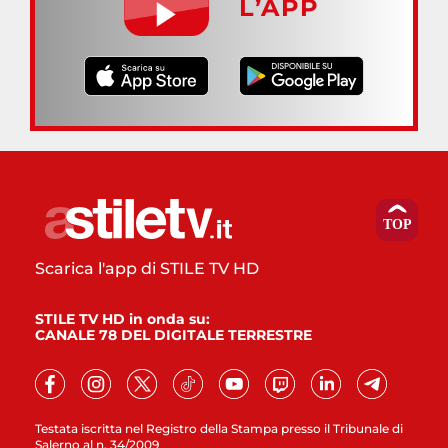
L’APP
Scarica l'app di STILE TV HD
STILE TV HD in onda su:
CANALE 78 DEL DIGITALE TERRESTRE
Testata iscritta nel Registro della Stampa presso il Tribunale di
Salerno al n. 34/2009