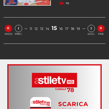
115
«
»
‹
›
15
…
…
11
12
13
14
16
17
18
19
INIZIO
PREC.
SUCC.
FINE
SCARICA