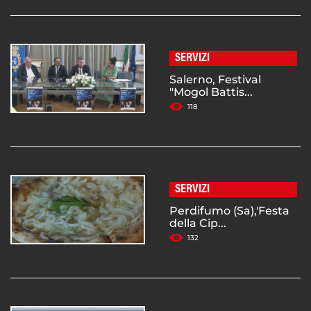
SERVIZI
Salerno, Festival
"Mogol Battis...
118
SERVIZI
Perdifumo (Sa),'Festa
della Cip...
132