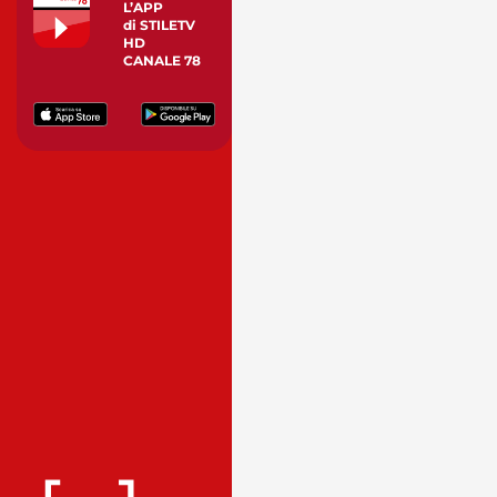
L’APP
di STILETV
HD
CANALE 78