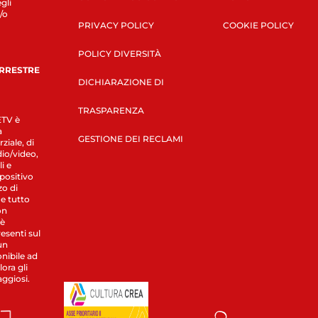
gli
/o
PRIVACY POLICY
COOKIE POLICY
POLICY DIVERSITÀ
ERRESTRE
DICHIARAZIONE DI
TRASPARENZA
LETV è
a
GESTIONE DEI RECLAMI
ziale, di
dio/video,
i e
spositivo
zo di
 e tutto
on
 è
esenti sul
un
nibile ad
ora gli
aggiosi.