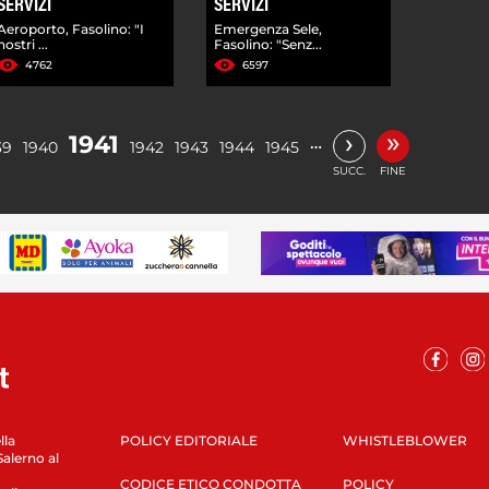
SERVIZI
SERVIZI
Aeroporto, Fasolino: "I
Emergenza Sele,
nostri ...
Fasolino: "Senz...
4762
6597
»
›
1941
…
39
1940
1942
1943
1944
1945
SUCC.
FINE
lla
POLICY EDITORIALE
WHISTLEBLOWER
Salerno al
CODICE ETICO CONDOTTA
POLICY