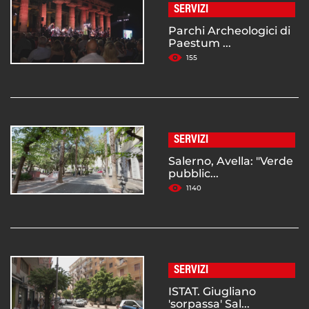
SERVIZI
Parchi Archeologici di
Paestum ...
155
SERVIZI
Salerno, Avella: "Verde
pubblic...
1140
SERVIZI
ISTAT. Giugliano
'sorpassa' Sal...