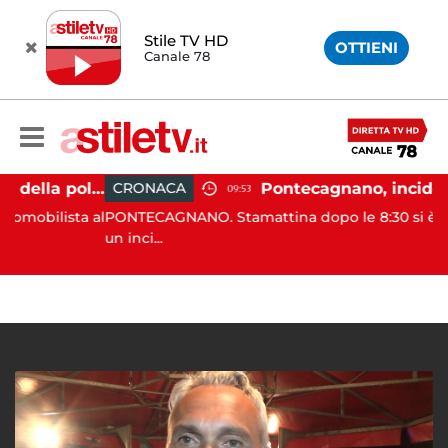
Stile TV HD
OTTIENI
Canale 78
Castellabate, agente della polizia locale aggredito per una multa: turista denunciato
CRONACA
09:53
lista al
PONTECAGNANO. Stamattina dopo le 8:30 si è verifica
un inci...