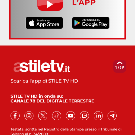
L’APP
Scarica l'app di STILE TV HD
STILE TV HD in onda su:
CANALE 78 DEL DIGITALE TERRESTRE
Testata iscritta nel Registro della Stampa presso il Tribunale di
Salerno al n. 34/2009