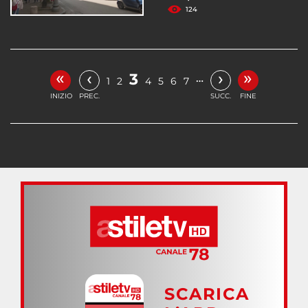
124
«
»
‹
›
3
…
1
2
4
5
6
7
INIZIO
PREC.
SUCC.
FINE
SCARICA