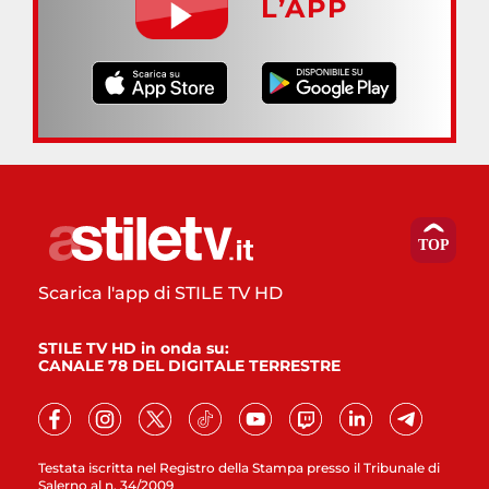
L’APP
Scarica l'app di STILE TV HD
STILE TV HD in onda su:
CANALE 78 DEL DIGITALE TERRESTRE
Testata iscritta nel Registro della Stampa presso il Tribunale di
Salerno al n. 34/2009