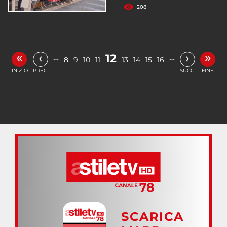
208
«
»
‹
›
12
…
…
8
9
10
11
13
14
15
16
INIZIO
PREC.
SUCC.
FINE
SCARICA