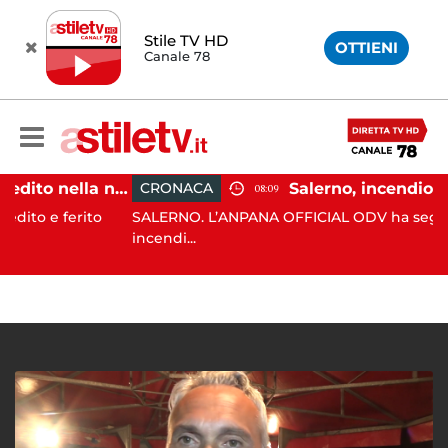
Stile TV HD
OTTIENI
Canale 78
Eboli, uomo aggredito nella notte: indagini in corso
CRONACA
08:09
ferito
SALERNO. L’ANPANA OFFICIAL ODV ha segnalato al 1
incendi...