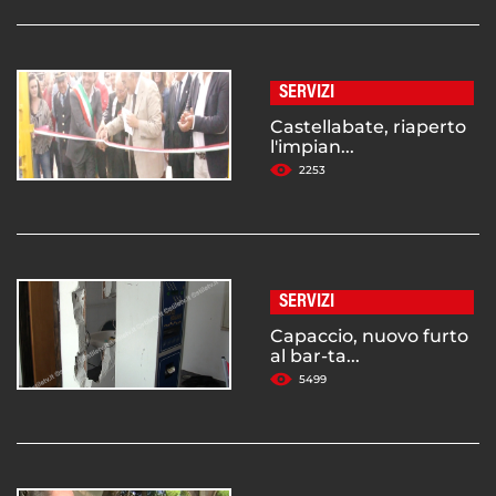
SERVIZI
Castellabate, riaperto
l'impian...
2253
SERVIZI
Capaccio, nuovo furto
al bar-ta...
5499