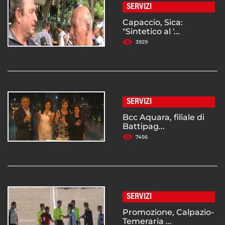
SERVIZI
Capaccio, Sica:
"Sintetico al '...
3929
SERVIZI
Bcc Aquara, filiale di
Battipag...
7456
SERVIZI
Promozione, Calpazio-
Temeraria ...