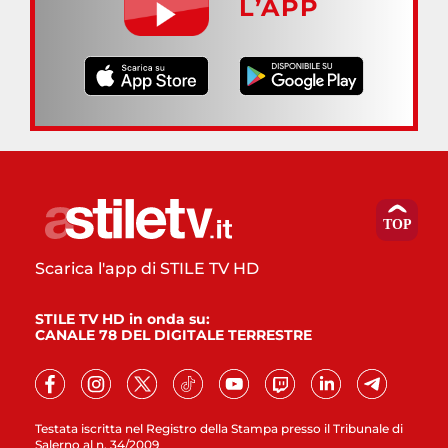
L’APP
Scarica l'app di STILE TV HD
STILE TV HD in onda su:
CANALE 78 DEL DIGITALE TERRESTRE
Testata iscritta nel Registro della Stampa presso il Tribunale di
Salerno al n. 34/2009