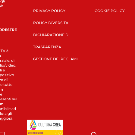
gli
/o
PRIVACY POLICY
COOKIE POLICY
POLICY DIVERSITÀ
ERRESTRE
DICHIARAZIONE DI
TRASPARENZA
LETV è
a
GESTIONE DEI RECLAMI
ziale, di
dio/video,
i e
spositivo
zo di
 e tutto
on
 è
esenti sul
un
nibile ad
ora gli
aggiosi.