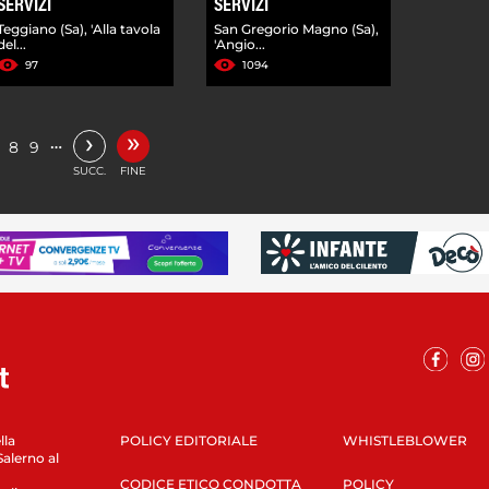
SERVIZI
SERVIZI
Teggiano (Sa), 'Alla tavola
San Gregorio Magno (Sa),
del...
'Angio...
97
1094
»
›
…
8
9
SUCC.
FINE
lla
POLICY EDITORIALE
WHISTLEBLOWER
Salerno al
CODICE ETICO CONDOTTA
POLICY