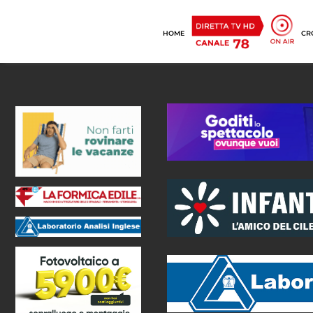
HOME
CR