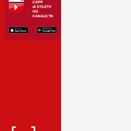
L’APP
di STILETV
HD
CANALE 78