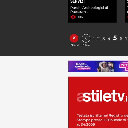
SERVIZI
Parchi Archeologici di
Paestum ...
106
«
‹
5
1
2
3
4
6
7
INIZIO
PREC.
Testata iscritta nel Registro de
Stampa presso il Tribunale di 
n. 34/2009