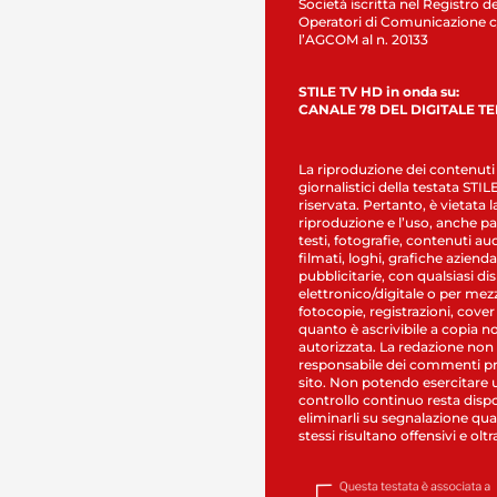
Società iscritta nel Registro de
Operatori di Comunicazione c
l’AGCOM al n. 20133
STILE TV HD in onda su:
CANALE 78 DEL DIGITALE T
La riproduzione dei contenuti
giornalistici della testata STI
riservata. Pertanto, è vietata l
riproduzione e l’uso, anche par
testi, fotografie, contenuti au
filmati, loghi, grafiche aziendal
pubblicitarie, con qualsiasi di
elettronico/digitale o per mez
fotocopie, registrazioni, cover
quanto è ascrivibile a copia n
autorizzata. La redazione non
responsabile dei commenti pr
sito. Non potendo esercitare 
controllo continuo resta dispo
eliminarli su segnalazione qual
stessi risultano offensivi e oltr