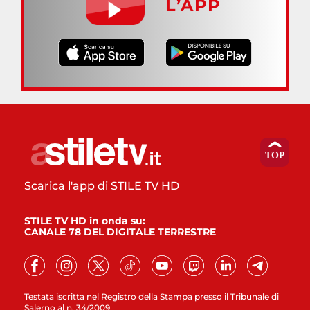
L’APP
Scarica l'app di STILE TV HD
STILE TV HD in onda su:
CANALE 78 DEL DIGITALE TERRESTRE
Testata iscritta nel Registro della Stampa presso il Tribunale di
Salerno al n. 34/2009