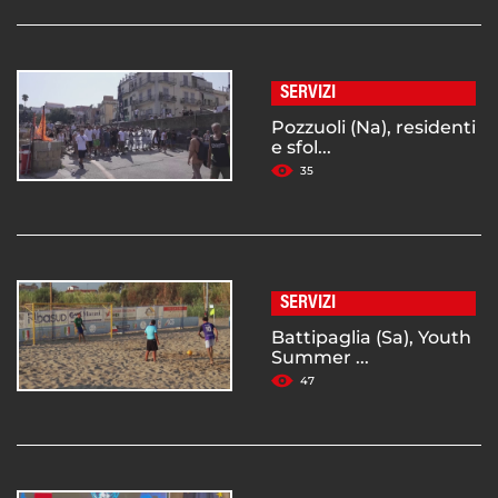
SERVIZI
Pozzuoli (Na), residenti
e sfol...
35
SERVIZI
Battipaglia (Sa), Youth
Summer ...
47