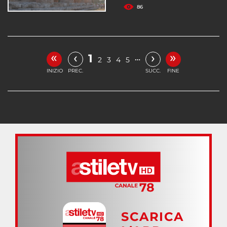
86
«
»
‹
›
1
…
2
3
4
5
INIZIO
PREC.
SUCC.
FINE
SCARICA