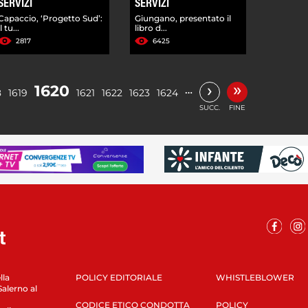
SERVIZI
SERVIZI
Capaccio, ‘Progetto Sud’:
Giungano, presentato il
il tu...
libro d...
2817
6425
»
›
1620
…
8
1619
1621
1622
1623
1624
SUCC.
FINE
lla
POLICY EDITORIALE
WHISTLEBLOWER
Salerno al
CODICE ETICO CONDOTTA
POLICY