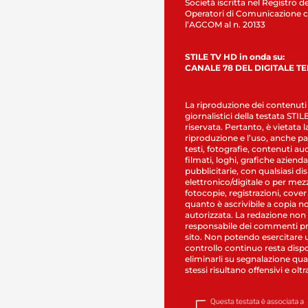
Società iscritta nel Registro de
Operatori di Comunicazione c
l’AGCOM al n. 20133
STILE TV HD in onda su:
CANALE 78 DEL DIGITALE T
La riproduzione dei contenuti
giornalistici della testata STI
riservata. Pertanto, è vietata l
riproduzione e l’uso, anche par
testi, fotografie, contenuti au
filmati, loghi, grafiche aziendal
pubblicitarie, con qualsiasi di
elettronico/digitale o per mez
fotocopie, registrazioni, cover
quanto è ascrivibile a copia n
autorizzata. La redazione non
responsabile dei commenti pr
sito. Non potendo esercitare 
controllo continuo resta dispo
eliminarli su segnalazione qual
stessi risultano offensivi e oltr