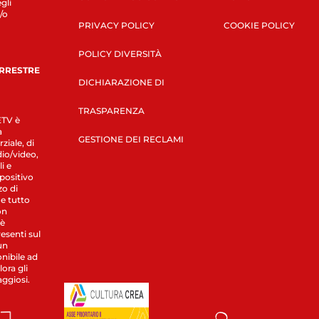
gli
/o
PRIVACY POLICY
COOKIE POLICY
POLICY DIVERSITÀ
ERRESTRE
DICHIARAZIONE DI
TRASPARENZA
LETV è
a
GESTIONE DEI RECLAMI
ziale, di
dio/video,
i e
spositivo
zo di
 e tutto
on
 è
esenti sul
un
nibile ad
ora gli
aggiosi.