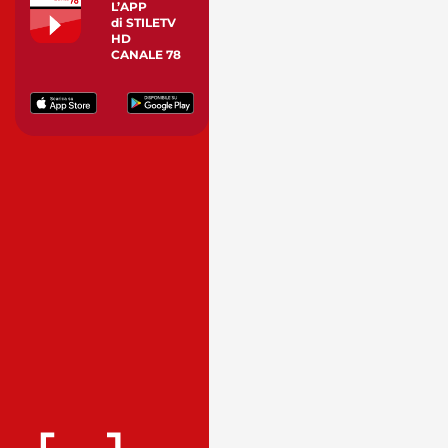
L’APP
di STILETV
HD
CANALE 78