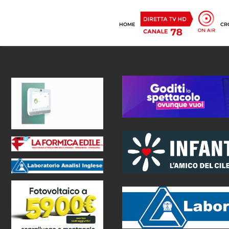
HOME
CR