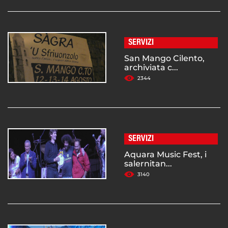
SERVIZI
San Mango Cilento,
archiviata c...
2344
SERVIZI
Aquara Music Fest, i
salernitan...
3140