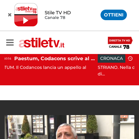
Stile TV HD
OTTIENI
Canale 78
Paestum, Codacons scrive al ministro Giuli: "Rilanciare scavi dell'Anfiteatro nell'area archeologica"
CRONACA
10:06
lancia un appello al
STRIANO. Nella decorsa serata i Cara
di...