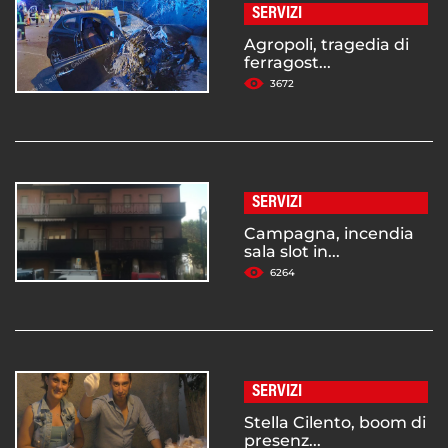
SERVIZI
Agropoli, tragedia di
ferragost...
3672
SERVIZI
Campagna, incendia
sala slot in...
6264
SERVIZI
Stella Cilento, boom di
presenz...