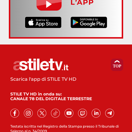
L’APP
Scarica l'app di STILE TV HD
STILE TV HD in onda su:
CANALE 78 DEL DIGITALE TERRESTRE
Testata iscritta nel Registro della Stampa presso il Tribunale di
Salerno al n. 34/2009