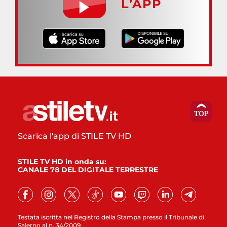
L’APP
Scarica l'app di STILE TV HD
STILE TV HD in onda su:
CANALE 78 DEL DIGITALE TERRESTRE
Testata iscritta nel Registro della Stampa presso il Tribunale di
Salerno al n. 34/2009