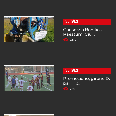
SERVIZI
Consorzio Bonifica
Paestum, Ciu...
2270
SERVIZI
Promozione, girone D:
pari il b...
2177