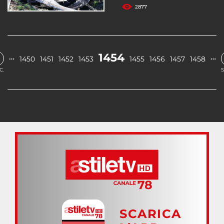
2877
1454
…
…
1450
1451
1452
1453
1455
1456
1457
1458
C.
S
SCARICA