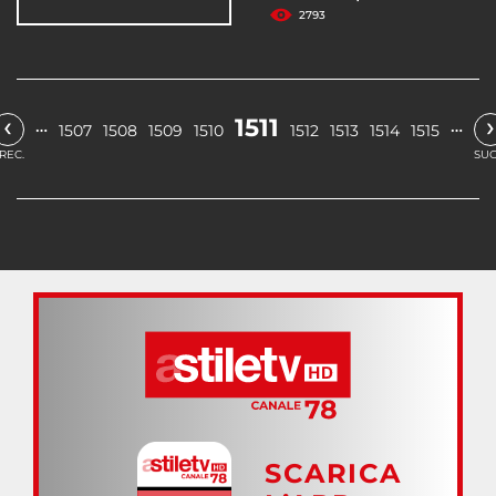
2793
‹
›
1511
…
…
1507
1508
1509
1510
1512
1513
1514
1515
REC.
SUC
SCARICA