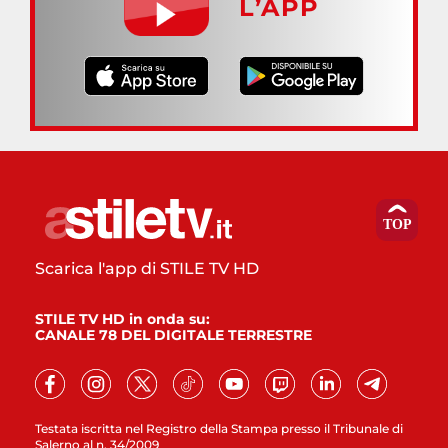
L’APP
Scarica l'app di STILE TV HD
STILE TV HD in onda su:
CANALE 78 DEL DIGITALE TERRESTRE
Testata iscritta nel Registro della Stampa presso il Tribunale di
Salerno al n. 34/2009