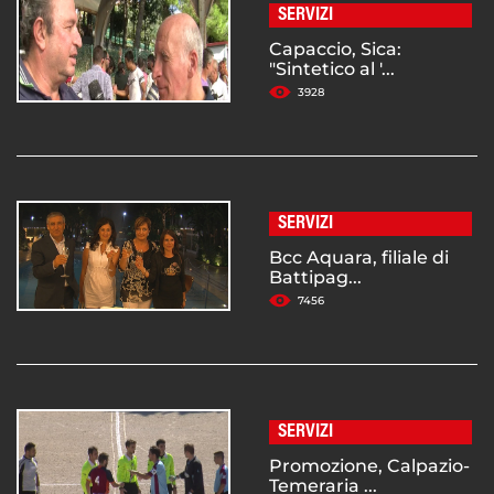
SERVIZI
Capaccio, Sica:
"Sintetico al '...
3928
SERVIZI
Bcc Aquara, filiale di
Battipag...
7456
SERVIZI
Promozione, Calpazio-
Temeraria ...