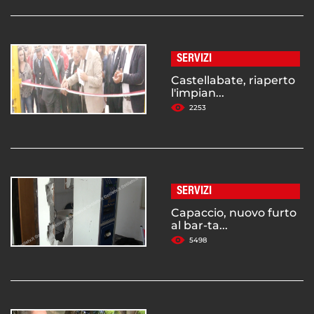
SERVIZI
Castellabate, riaperto
l'impian...
2253
SERVIZI
Capaccio, nuovo furto
al bar-ta...
5498