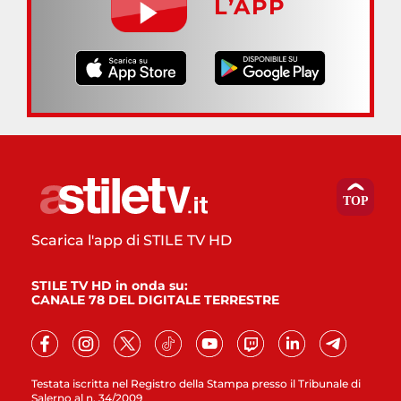
L’APP
Scarica l'app di STILE TV HD
STILE TV HD in onda su:
CANALE 78 DEL DIGITALE TERRESTRE
Testata iscritta nel Registro della Stampa presso il Tribunale di
Salerno al n. 34/2009