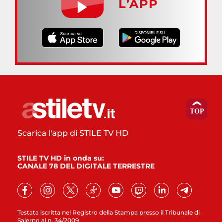
L’APP
Scarica l'app di STILE TV HD
STILE TV HD in onda su:
CANALE 78 DEL DIGITALE TERRESTRE
Testata iscritta nel Registro della Stampa presso il Tribunale di
Salerno al n. 34/2009