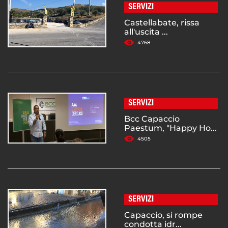
SERVIZI
Castellabate, rissa
all'uscita ...
4768
SERVIZI
Bcc Capaccio
Paestum, "Happy Ho...
4505
SERVIZI
Capaccio, si rompe
condotta idr...