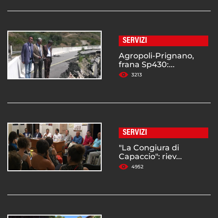
SERVIZI
Agropoli-Prignano,
frana Sp430:...
3213
SERVIZI
"La Congiura di
Capaccio": riev...
4952