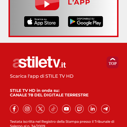
L’APP
Scarica l'app di STILE TV HD
STILE TV HD in onda su:
CANALE 78 DEL DIGITALE TERRESTRE
Testata iscritta nel Registro della Stampa presso il Tribunale di
Salerno al n. 34/2009