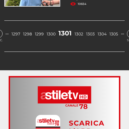
10654
1301
…
…
1297
1298
1299
1300
1302
1303
1304
1305
C.
S
SCARICA