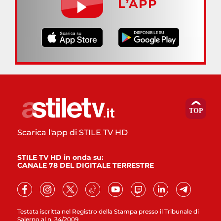
L’APP
Scarica l'app di STILE TV HD
STILE TV HD in onda su:
CANALE 78 DEL DIGITALE TERRESTRE
Testata iscritta nel Registro della Stampa presso il Tribunale di
Salerno al n. 34/2009