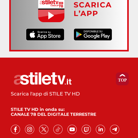
SCARICA
L’APP
Scarica l'app di STILE TV HD
STILE TV HD in onda su:
CANALE 78 DEL DIGITALE TERRESTRE