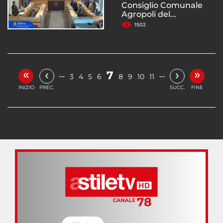
Consiglio Comunale
Agropoli del...
1502
«
»
‹
›
7
…
…
3
4
5
6
8
9
10
11
INIZIO
PREC.
SUCC.
FINE