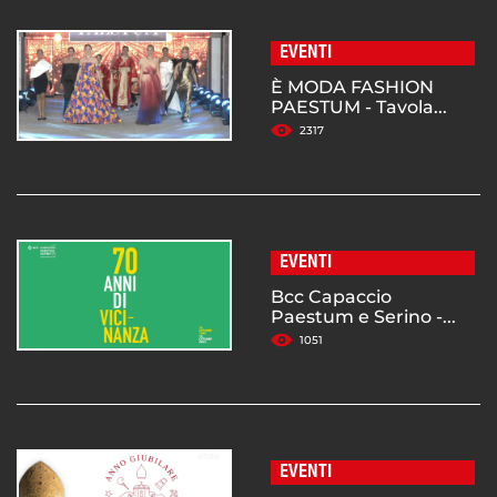
EVENTI
È MODA FASHION
PAESTUM - Tavola...
2317
EVENTI
Bcc Capaccio
Paestum e Serino -...
1051
EVENTI