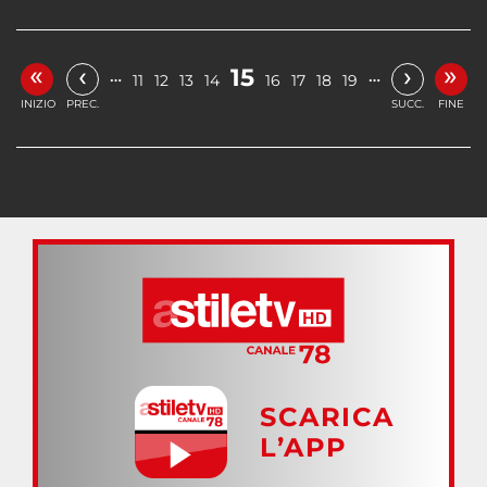
«
»
‹
›
15
…
…
11
12
13
14
16
17
18
19
INIZIO
PREC.
SUCC.
FINE
SCARICA
L’APP