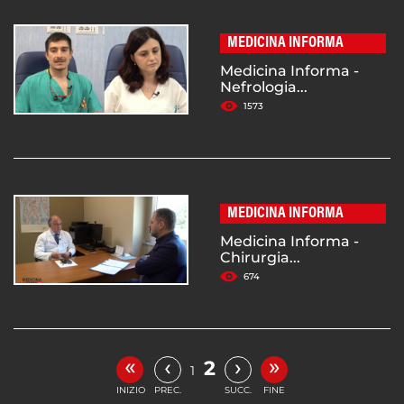
MEDICINA INFORMA
Medicina Informa -
Nefrologia...
1573
MEDICINA INFORMA
Medicina Informa -
Chirurgia...
674
«
»
‹
›
2
1
INIZIO
PREC.
SUCC.
FINE