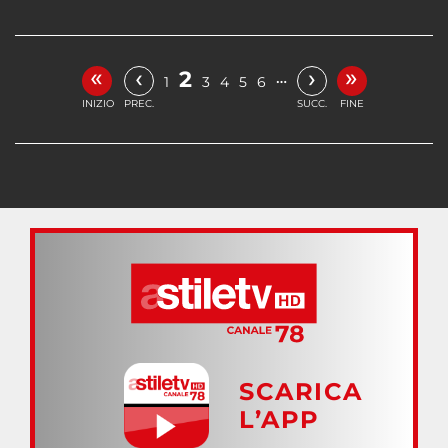
«
»
‹
›
2
…
1
3
4
5
6
INIZIO
PREC.
SUCC.
FINE
SCARICA
L’APP