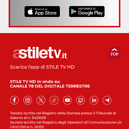
Scarica l'app di STILE TV HD
STILE TV HD in onda su:
CANALE 78 DEL DIGITALE TERRESTRE
Testata iscritta nel Registro della Stampa presso il Tribunale di
Salerno al n. 34/2009
Società iscritta nel Registro degli Operatori di Comunicazione c/o
l’AGCOM al n. 20133