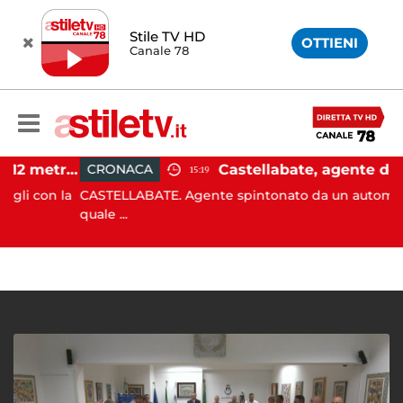
Stile TV HD
OTTIENI
Canale 78
Castellabate, barca di 12 metri resta incastrata sugli scogli: salvate 9 persone
CRONACA
15:19
con la
CASTELLABATE. Agente spintonato da un automobilista
quale ...