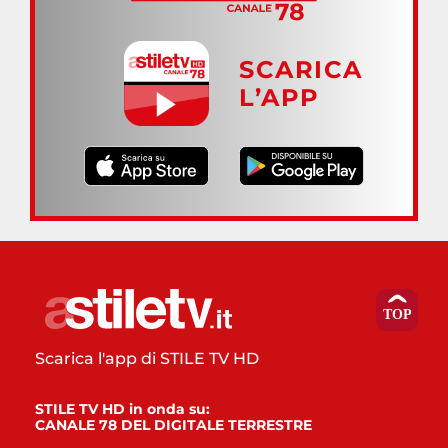
SCARICA
L’APP
Scarica l'app di STILE TV HD
STILE TV HD in onda su:
CANALE 78 DEL DIGITALE TERRESTRE