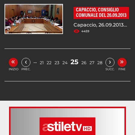
CAPACCIO, CONSIGLIO
COMUNALE DEL 26.09.2013
Capaccio, 26.09.2013...
4459
«
»
‹
›
25
…
21
22
23
24
26
27
28
INIZIO
PREC.
SUCC.
FINE