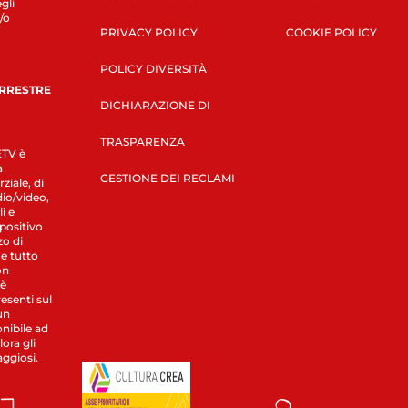
gli
/o
PRIVACY POLICY
COOKIE POLICY
POLICY DIVERSITÀ
ERRESTRE
DICHIARAZIONE DI
TRASPARENZA
LETV è
a
GESTIONE DEI RECLAMI
ziale, di
dio/video,
i e
spositivo
zo di
 e tutto
on
 è
esenti sul
un
nibile ad
ora gli
aggiosi.