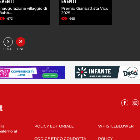
EVENTI
EVENTI
Inaugurazione villaggio di
Premio Gianbattista Vico
Babb...
2025 -...
673
665
»
›
…
SUCC.
FINE
lla
POLICY EDITORIALE
WHISTLEBLOWER
Salerno al
CODICE ETICO CONDOTTA
POLICY