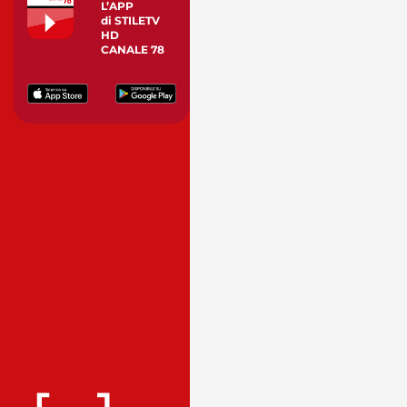
L’APP
di STILETV
HD
CANALE 78