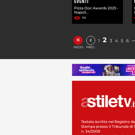
EVENTI
Pizza Doc Awards 2025 -
Napoli...
711
«
‹
2
1
3
4
5
6
INIZIO
PREC.
Testata iscritta nel Registro de
Stampa presso il Tribunale di 
n. 34/2009