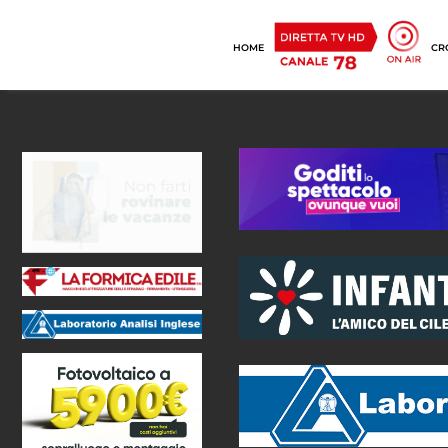
HOME
CR