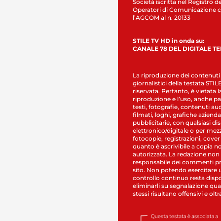
Società iscritta nel Registro de
Operatori di Comunicazione c
l’AGCOM al n. 20133
STILE TV HD in onda su:
CANALE 78 DEL DIGITALE T
La riproduzione dei contenuti
giornalistici della testata STI
riservata. Pertanto, è vietata l
riproduzione e l’uso, anche par
testi, fotografie, contenuti au
filmati, loghi, grafiche aziendal
pubblicitarie, con qualsiasi di
elettronico/digitale o per mez
fotocopie, registrazioni, cover
quanto è ascrivibile a copia n
autorizzata. La redazione non
responsabile dei commenti pr
sito. Non potendo esercitare 
controllo continuo resta dispo
eliminarli su segnalazione qual
stessi risultano offensivi e oltr