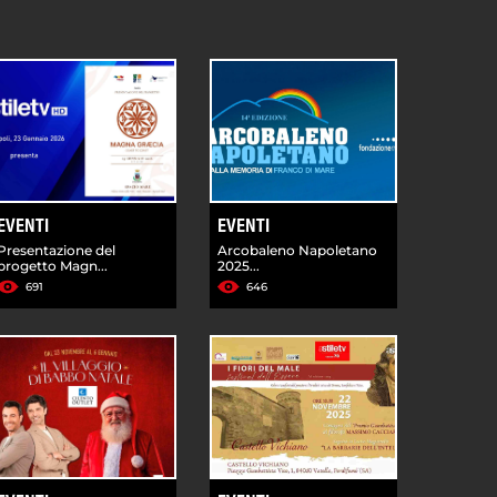
EVENTI
EVENTI
Presentazione del
Arcobaleno Napoletano
progetto Magn...
2025...
691
646