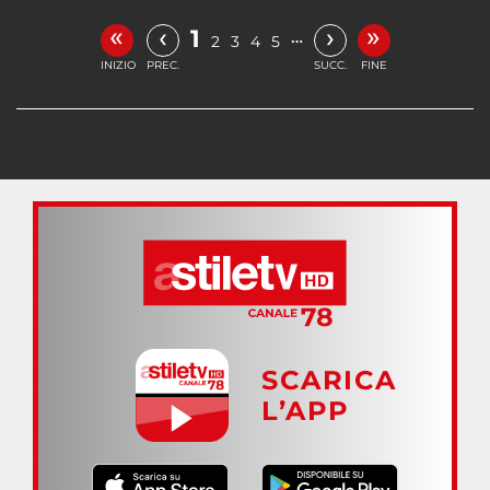
«
»
‹
›
1
…
2
3
4
5
INIZIO
PREC.
SUCC.
FINE
SCARICA
L’APP