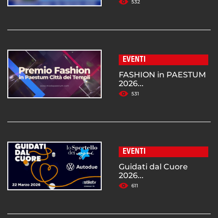
532
EVENTI
FASHION in PAESTUM
2026...
531
EVENTI
Guidati dal Cuore
2026...
611