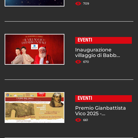
709
EVENTI
Inaugurazione
villaggio di Babb...
670
EVENTI
Premio Gianbattista
Vico 2025 -...
661