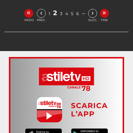
«
»
‹
›
2
…
1
3
4
5
6
INIZIO
PREC.
SUCC.
FINE
SCARICA
L’APP