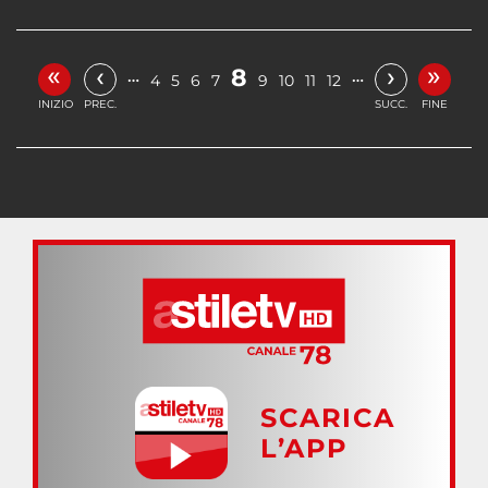
«
»
‹
›
8
…
…
4
5
6
7
9
10
11
12
INIZIO
PREC.
SUCC.
FINE
SCARICA
L’APP