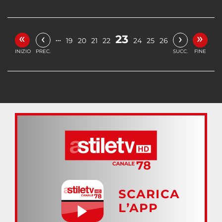
«
»
‹
›
23
…
19
20
21
22
24
25
26
INIZIO
PREC.
SUCC.
FINE
SCARICA
L’APP