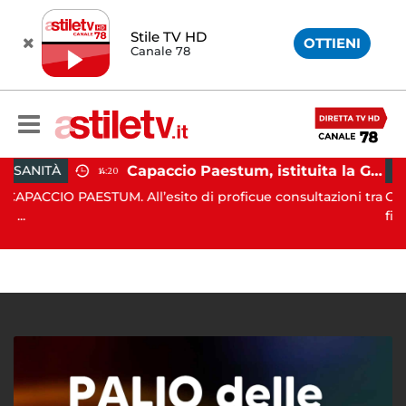
Stile TV HD
OTTIENI
Canale 78
Capaccio Paestum, istituita la Guardia Medica Turistica presso il Psaut di Piazza Santini
GIUDIZIARIA
14:20
PAESTUM. All’esito di proficue consultazioni tra
CAPACCIO PAES
finaliz...