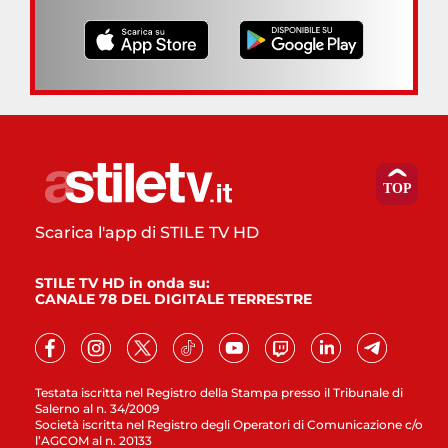
Scarica l'app di STILE TV HD
STILE TV HD in onda su:
CANALE 78 DEL DIGITALE TERRESTRE
Testata iscritta nel Registro della Stampa presso il Tribunale di
Salerno al n. 34/2009
Società iscritta nel Registro degli Operatori di Comunicazione c/o
l’AGCOM al n. 20133