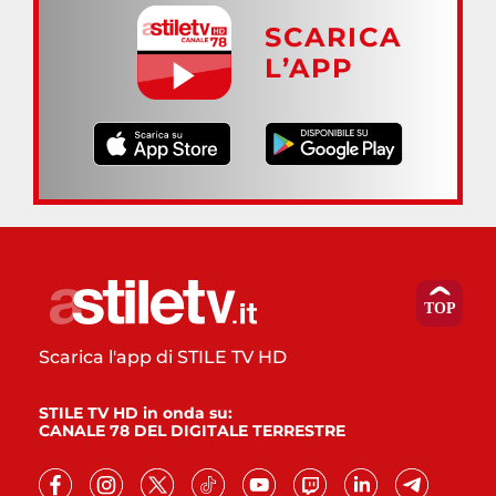
SCARICA
L’APP
Scarica l'app di STILE TV HD
STILE TV HD in onda su:
CANALE 78 DEL DIGITALE TERRESTRE