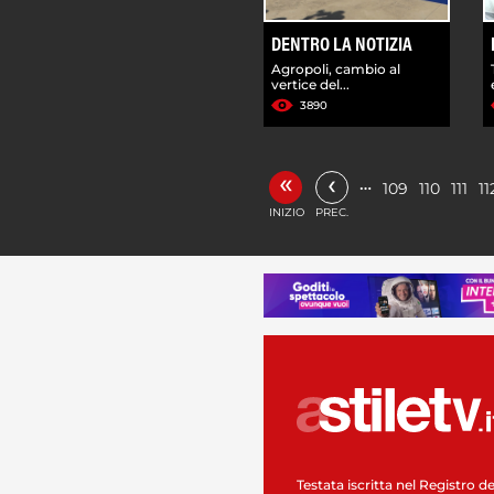
DENTRO LA NOTIZIA
Agropoli, cambio al
vertice del...
3890
«
‹
…
109
110
111
11
INIZIO
PREC.
Testata iscritta nel Registro de