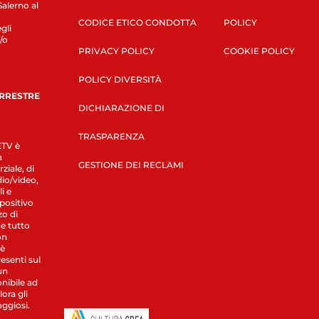
Salerno al
CODICE ETICO CONDOTTA
POLICY
gli
/o
PRIVACY POLICY
COOKIE POLICY
POLICY DIVERSITÀ
ERRESTRE
DICHIARAZIONE DI
TRASPARENZA
LETV è
a
GESTIONE DEI RECLAMI
ziale, di
dio/video,
i e
spositivo
zo di
 e tutto
on
 è
esenti sul
un
nibile ad
ora gli
aggiosi.