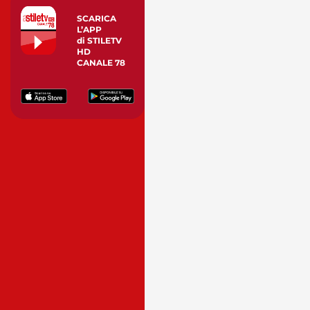
SCARICA
L’APP
di STILETV
HD
CANALE 78