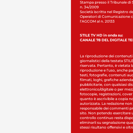
Stampa presso il Tribunale di 
n. 34/2009
Società iscritta nel Registro de
Operatori di Comunicazione c
l’AGCOM al n. 20133
STILE TV HD in onda su:
CANALE 78 DEL DIGITALE T
La riproduzione dei contenuti
giornalistici della testata STI
riservata. Pertanto, è vietata l
riproduzione e l’uso, anche par
testi, fotografie, contenuti au
filmati, loghi, grafiche aziendal
pubblicitarie, con qualsiasi di
elettronico/digitale o per mez
fotocopie, registrazioni, cover
quanto è ascrivibile a copia n
autorizzata. La redazione non
responsabile dei commenti pr
sito. Non potendo esercitare 
controllo continuo resta dispo
eliminarli su segnalazione qual
stessi risultano offensivi e oltr