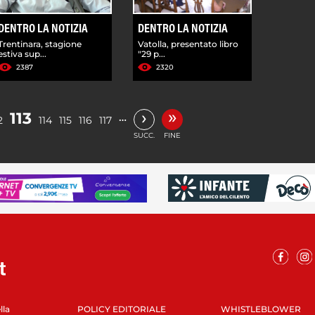
DENTRO LA NOTIZIA
DENTRO LA NOTIZIA
Trentinara, stagione
Vatolla, presentato libro
estiva sup...
"29 p...
2387
2320
»
›
113
…
2
114
115
116
117
SUCC.
FINE
lla
POLICY EDITORIALE
WHISTLEBLOWER